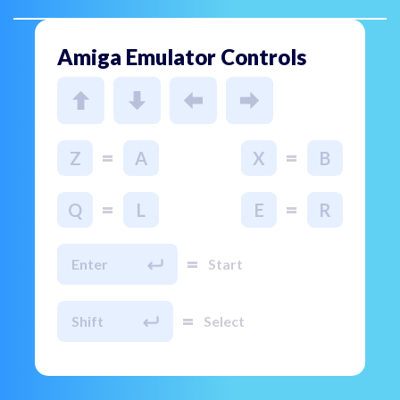
Amiga Emulator Controls
=
=
Z
A
X
B
=
=
Q
L
E
R
=
Enter
Start
=
Shift
Select