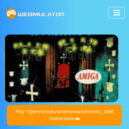
Play Tajemnica Bursztynowej Komnaty_Disk1
Game Now