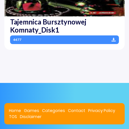
Tajemnica Bursztynowej
Komnaty_Disk1
4477
Home
Games
Categories
Contact
Privacy Policy
TOS
Disclaimer